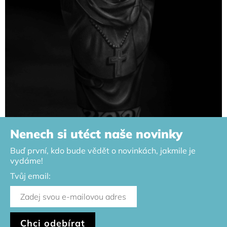
Nenech si utéct naše novinky
Buď první, kdo bude vědět o novinkách, jakmile je
vydáme!
Tvůj email: